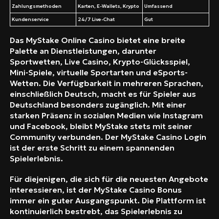
Zahlungsmethoden
Karten, E-Wallets, Krypto
Umfassend
Kundenservice
24/7 Live-Chat
Gut
Das MyStake Online Casino bietet eine breite
Palette an Dienstleistungen, darunter
Sportwetten, Live Casino, Krypto-Glücksspiel,
Mini-Spiele, virtuelle Sportarten und eSports-
Wetten. Die Verfügbarkeit in mehreren Sprachen,
einschließlich Deutsch, macht es für Spieler aus
Deutschland besonders zugänglich. Mit einer
starken Präsenz in sozialen Medien wie Instagram
und Facebook, bleibt MyStake stets mit seiner
Community verbunden. Der MyStake Casino Login
ist der erste Schritt zu einem spannenden
Spielerlebnis.
Für diejenigen, die sich für die neuesten Angebote
interessieren, ist der MyStake Casino Bonus
immer ein guter Ausgangspunkt. Die Plattform ist
kontinuierlich bestrebt, das Spielerlebnis zu