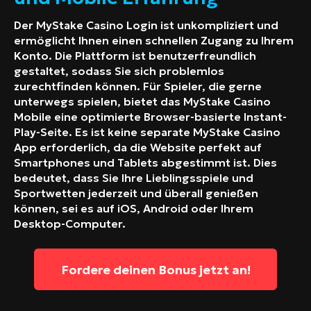
Der MyStake Casino Login ist unkompliziert und
ermöglicht Ihnen einen schnellen Zugang zu Ihrem
Konto. Die Plattform ist benutzerfreundlich
gestaltet, sodass Sie sich problemlos
zurechtfinden können. Für Spieler, die gerne
unterwegs spielen, bietet das MyStake Casino
Mobile eine optimierte Browser-basierte Instant-
Play-Seite. Es ist keine separate MyStake Casino
App erforderlich, da die Website perfekt auf
Smartphones und Tablets abgestimmt ist. Dies
bedeutet, dass Sie Ihre Lieblingsspiele und
Sportwetten jederzeit und überall genießen
können, sei es auf iOS, Android oder Ihrem
Desktop-Computer.
Fordere deinen Bonus jetzt an!