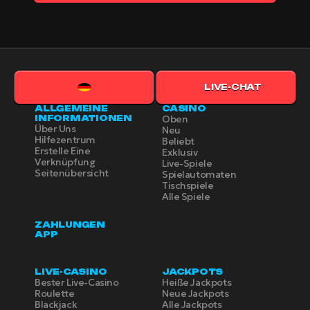
LIVE-CHAT
ALLGEMEINE
CASINO
INFORMATIONEN
Oben
Über Uns
Neu
Hilfezentrum
Beliebt
Erstelle Eine
Exklusiv
Verknüpfung
Live-Spiele
Seitenübersicht
Spielautomaten
Tischspiele
Alle Spiele
ZAHLUNGEN
APP
LIVE-CASINO
JACKPOTS
Bester Live-Casino
Heiße Jackpots
Roulette
Neue Jackpots
Blackjack
Alle Jackpots