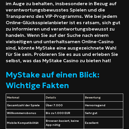
im Auge zu behalten, insbesondere in Bezug auf
verantwortungsbewusstes Spielen und die
Transparenz des VIP-Programms. Wie bei jedem
Online-Glücksspielanbieter ist es ratsam, sich gut
zu informieren und verantwortungsbewusst zu
handeln. Wenn Sie auf der Suche nach einem
vielseitigen und unterhaltsamen Online-Casino
sind, könnte MyStake eine ausgezeichnete Wahl
für Sie sein. Probieren Sie es aus und erleben Sie
selbst, was das MyStake Casino zu bieten hat!
MyStake auf einen Blick:
Wichtige Fakten
Merkmal
Details
Bewertung
Gesamtzahl der Spiele
Über 7.000
Hervorragend
Willkommensbonus
Bis zu 1.000 EUR
Sehr gut
Browser-basiert, keine
Mobile Kompatibilität
Exzellent
App nötig