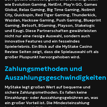
wie Evolution Gaming, NetEnt, Play'n GO, Games
Global, Relax Gaming, Big Time Gaming, Nolimit
City, Quickspin, Red Tiger Gaming, Thunderkick,
Wazdan, Hacksaw Gaming, Push Gaming, Blueprint
Gaming, Betsoft, BGaming, Playson, Stakelogic
und Ezugi. Diese Partnerschaften gewährleisten
nicht nur eine riesige Auswahl, sondern auch
innovative Features und ein fesselndes
Spielerlebnis. Ein Blick auf die MyStake Casino
Review Seiten zeigt, dass die Spielauswahl oft als
großer Pluspunkt hervorgehoben wird.
Zahlungsmethoden und
Auszahlungsgeschwindigkeiten
MyStake legt großen Wert auf bequeme und
sichere Zahlungsmethoden. Es fallen keine
Einzahlungs- oder Auszahlungsgebühren an, was
ein großer Vorteil ist. Die Mindesteinzahlung