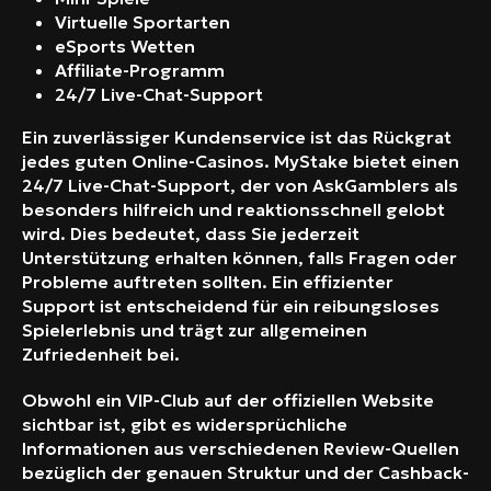
Virtuelle Sportarten
eSports Wetten
Affiliate-Programm
24/7 Live-Chat-Support
Ein zuverlässiger Kundenservice ist das Rückgrat
jedes guten Online-Casinos. MyStake bietet einen
24/7 Live-Chat-Support, der von AskGamblers als
besonders hilfreich und reaktionsschnell gelobt
wird. Dies bedeutet, dass Sie jederzeit
Unterstützung erhalten können, falls Fragen oder
Probleme auftreten sollten. Ein effizienter
Support ist entscheidend für ein reibungsloses
Spielerlebnis und trägt zur allgemeinen
Zufriedenheit bei.
Obwohl ein VIP-Club auf der offiziellen Website
sichtbar ist, gibt es widersprüchliche
Informationen aus verschiedenen Review-Quellen
bezüglich der genauen Struktur und der Cashback-