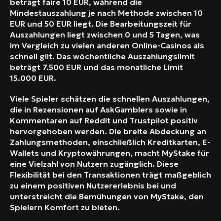
beträgt faire 10 EUR, während die
Mindestauszahlung je nach Methode zwischen 10
EUR und 50 EUR liegt. Die Bearbeitungszeit für
Auszahlungen liegt zwischen 0 und 5 Tagen, was
im Vergleich zu vielen anderen Online-Casinos als
schnell gilt. Das wöchentliche Auszahlungslimit
beträgt 7.500 EUR und das monatliche Limit
15.000 EUR.
Viele Spieler schätzen die schnellen Auszahlungen,
die in Rezensionen auf AskGamblers sowie in
Kommentaren auf Reddit und Trustpilot positiv
hervorgehoben werden. Die breite Abdeckung an
Zahlungsmethoden, einschließlich Kreditkarten, E-
Wallets und Kryptowährungen, macht MyStake für
eine Vielzahl von Nutzern zugänglich. Diese
Flexibilität bei den Transaktionen trägt maßgeblich
zu einem positiven Nutzererlebnis bei und
unterstreicht die Bemühungen von MyStake, den
Spielern Komfort zu bieten.